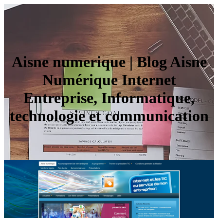
Aisne numerique | Blog Aisne
Numérique Internet
Entreprise, Infor­mati­que,
technologie et com­munica­tion