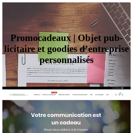
Promoca­deaux | Objet pub­
licitai­re et goodies d’entreprise
per­son­na­lisés